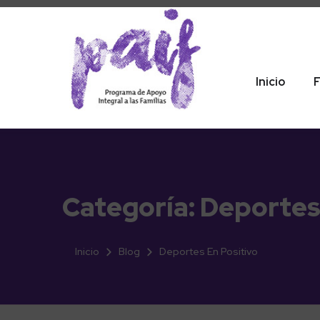
Inicio
F
Categoría:
Deportes
Inicio
Blog
Deportes En Positivo