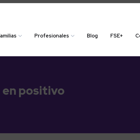
amilias
Profesionales
Blog
FSE+
C
 en positivo