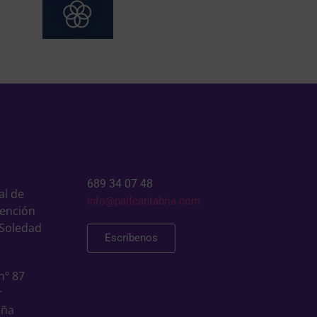
689 34 07 48
al de
info@paifcantabria.com
tención
 Soledad
Escríbenos
nº 87
r
aña