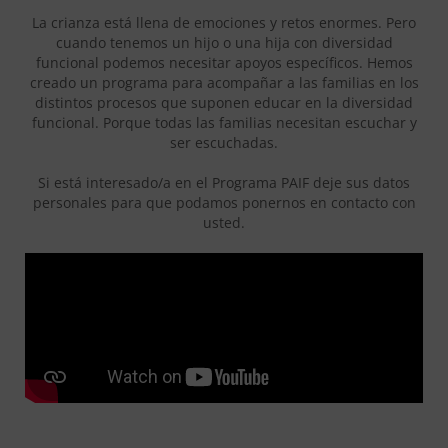
La crianza está llena de emociones y retos enormes. Pero
cuando tenemos un hijo o una hija con diversidad
funcional podemos necesitar apoyos específicos. Hemos
creado un programa para acompañar a las familias en los
distintos procesos que suponen educar en la diversidad
funcional. Porque todas las familias necesitan escuchar y
ser escuchadas.
Si está interesado/a en el Programa PAIF deje sus datos
personales para que podamos ponernos en contacto con
usted.