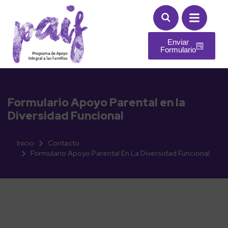
Enviar
Formulario
Formulario Apoyo Parental en la
Diversidad Funcional
Inicio
Contacto
Formulario Apoyo Parental En La Diversidad Funcional