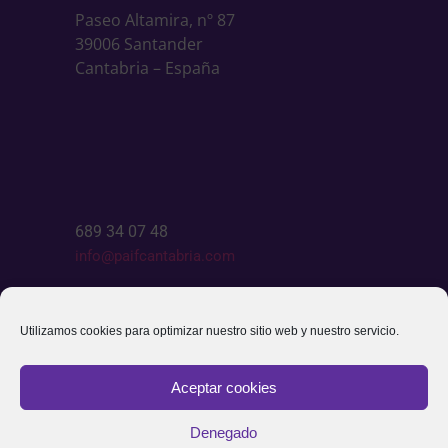
Paseo Altamira, nº 87
39006 Santander
Cantabria – España
689 34 07 48
info@paifcantabria.com
Escríbenos
Utilizamos cookies para optimizar nuestro sitio web y nuestro servicio.
Aceptar cookies
Denegado