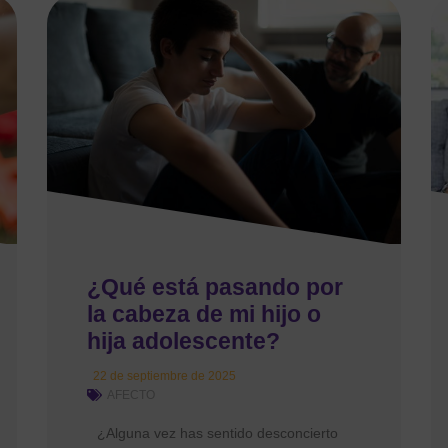
¿Qué está pasando por
la cabeza de mi hijo o
hija adolescente?
22 de septiembre de 2025
AFECTO
¿Alguna vez has sentido desconcierto