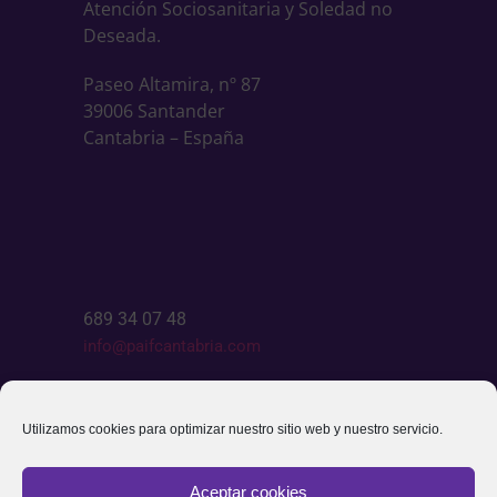
Atención Sociosanitaria y Soledad no
Deseada.
Paseo Altamira, nº 87
39006 Santander
Cantabria – España
689 34 07 48
info@paifcantabria.com
Escríbenos
Utilizamos cookies para optimizar nuestro sitio web y nuestro servicio.
Aceptar cookies