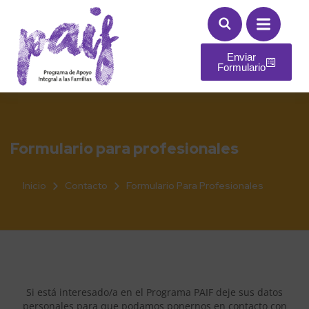
Enviar
Formulario
Formulario para profesionales
Inicio
Contacto
Formulario Para Profesionales
Si está interesado/a en el Programa PAIF deje sus datos
personales para que podamos ponernos en contacto con