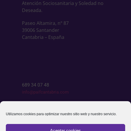
Atención Sociosanitaria y Soledad no
Deseada.
Paseo Altamira, nº 87
39006 Santander
Cantabria – España
689 34 07 48
info@paifcantabria.com
Escríbenos
Utilizamos cookies para optimizar nuestro sitio web y nuestro servicio.
Aceptar cookies