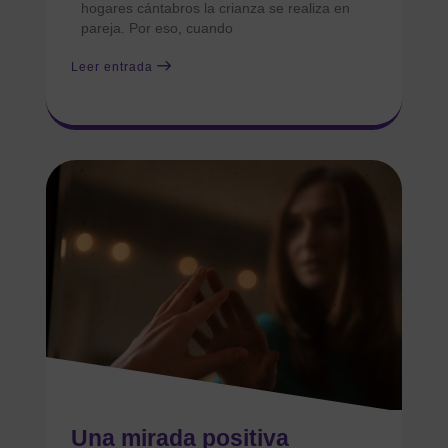
hogares cántabros la crianza se realiza en
pareja. Por eso, cuando
Leer entrada
Una mirada positiva