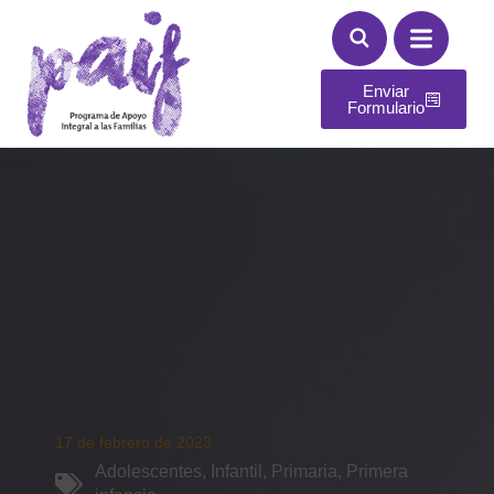
Enviar
Formulario
17 de febrero de 2023
.
Adolescentes
,
Infantil
,
Primaria
,
Primera