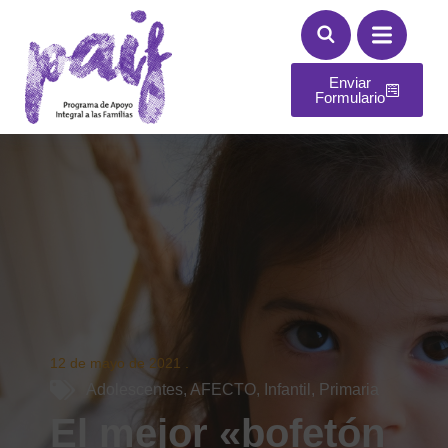
Enviar
Formulario
12 de mayo de 2021
.
Adolescentes
,
AFECTO
,
Infantil
,
Primaria
El mejor «bofetón