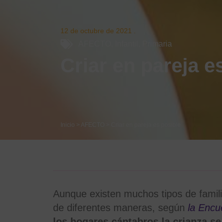
12 de octubre de 2021
.
AFECTO
,
Infantil
,
Primaria
Criar en pareja e
Inicio
>
AFECTO
>
Criar en pareja es posible
Aunque existen muchos tipos de famil
de diferentes maneras, según
la Encu
los hogares cántabros la crianza se 