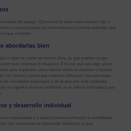
tos
 concepto de equipo. Queremos lo mejor para nuestro hijo o
itiva a nuestra pareja es primordial para hacerla entender que
ces que competir.
ue abordarlas bien
ijos o hijas no suele ser buena idea, ya que pueden surgir
ción que violenten la situación. A no ser que sea algo grave,
te para explicarle cómo hemos vivido la situación y buscar
ndo nos damos cuenta que estamos utilizando una estrategia
do los resultados esperados y de la que nos está costando
to no significa mostrar debilidad, si no utilizar la fortaleza que
a.
so y desarrollo individual
ntos individuales y a quien podamos ofrecerle la posibilidad
tar con momentos de desarrollo individual, lo que