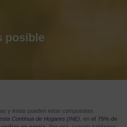
s posible
ias y éstas pueden estar compuestas
esta Continua de Hogares (INE)
, en
el 75% de
realiza en pareja
. Por eso, cuando hablamos