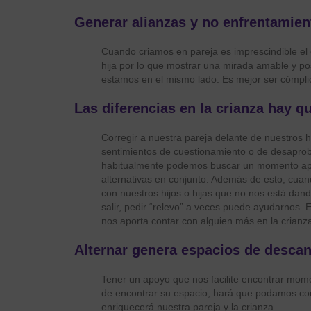
Generar alianzas y no enfrentamien
Cuando criamos en pareja es imprescindible el
hija por lo que mostrar una mirada amable y pos
estamos en el mismo lado. Es mejor ser cómpli
Las diferencias en la crianza hay q
Corregir a nuestra pareja delante de nuestros h
sentimientos de cuestionamiento o de desaproba
habitualmente podemos buscar un momento apar
alternativas en conjunto. Además de esto, cua
con nuestros hijos o hijas que no nos está dan
salir, pedir “relevo” a veces puede ayudarnos. Es
nos aporta contar con alguien más en la crianz
Alternar genera espacios de descan
Tener un apoyo que nos facilite encontrar mome
de encontrar su espacio, hará que podamos con
enriquecerá nuestra pareja y la crianza.