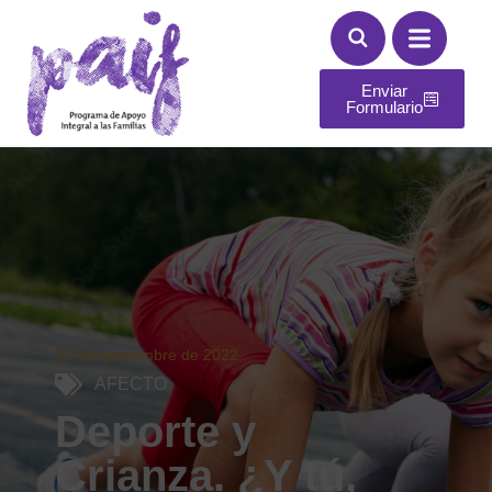
Enviar
Formulario
27 de septiembre de 2022
.
AFECTO
Deporte y
Crianza. ¿Y tú,