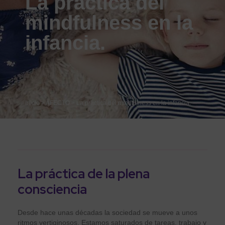
La práctica del
mindfulness en la
infancia.
Inicio
>
AFECTO
>
La práctica del mindfulness en la infancia.
La práctica de la plena
consciencia
Desde hace unas décadas la sociedad se mueve a unos
ritmos vertiginosos. Estamos saturados de tareas, trabajo y