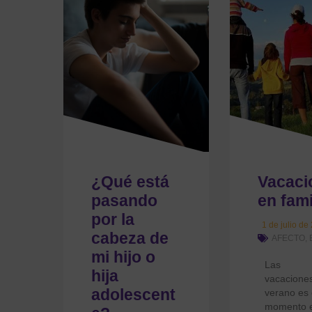
¿Qué está
Vacaci
pasando
en fami
por la
1 de julio de
cabeza de
AFECTO
,
mi hijo o
Las
hija
vacacione
adolescent
verano es 
momento e