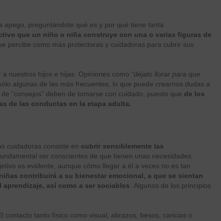
 apego, preguntándote qué es y por qué tiene tanta
tivo que un niño o niña construye con una o varias figuras de
e percibe como más protectoras y cuidadoras para cubrir sus
a nuestros hijos e hijas. Opiniones como
“déjalo llorar para que
ólo algunas de las más frecuentes, lo que puede crearnos dudas a
ase de “consejos” deben de tomarse con cuidado, puesto que
de los
as de las conductas en la etapa adulta.
as cuidadoras consiste en
cubrir sensiblemente las
s fundamental ser conscientes de que tienen unas necesidades
etivo es evidente, aunque cómo llegar a él a veces no es tan
iñas contribuirá a su bienestar emocional, a que se sientan
l aprendizaje, así como a ser sociables
. Algunos de los principios
n:
El contacto tanto físico como visual; abrazos, besos, caricias o