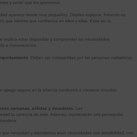
tantes y sentir que les queremos.
sidad aparece desde muy pequeños. Déjales explorar, fomenta su
 que sientan que confiamos en ellos y ellas. Evita así la
le implica estar disponible y comprender las necesidades,
uda a comunicarnos.
omportamiento
. Deben ser compartidas por las personas cuidadoras,
apego seguro en la infancia conducirá a construir vínculos
ones cercanas, sólidas y duraderas
. Les
siedad la carencia de este. Además, mantendrán una percepción
autoestima.
 lo que necesitan y atendemos esas necesidades con sensibilidad, con