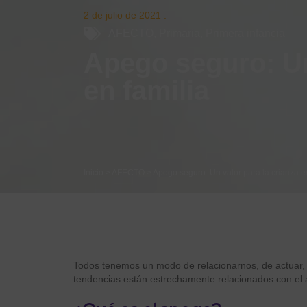
2 de julio de 2021
.
AFECTO
,
Primaria
,
Primera infancia
Apego seguro: Un
en familia
Inicio
>
AFECTO
>
Apego seguro: Un valor para la crianza e
Todos tenemos un modo de relacionarnos, de actuar, 
tendencias están estrechamente relacionados con e