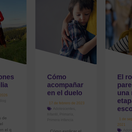
ones
Cómo
El ro
lia
acompañar
pare
en el duelo
una
 2026
etap
Blog
17 de febrero de 2023
esco
Adolescentes
,
Infantil
,
Primaria
,
s de
1 de se
Primera infancia
el
2021
n el q
Adol
Cómo explicar el