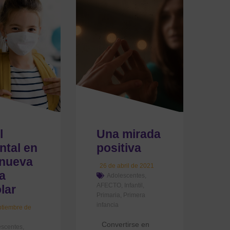
l
Una mirada
ntal en
positiva
 nueva
26 de abril de 2021
a
Adolescentes
,
AFECTO
,
Infantil
,
lar
Primaria
,
Primera
infancia
ptiembre de
Convertirse en
escentes
,