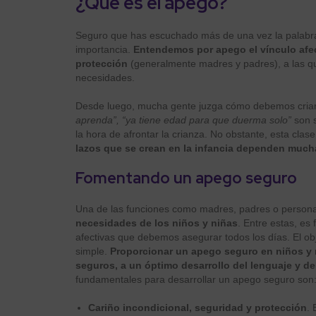
¿Qué es el apego?
Seguro que has escuchado más de una vez la palabra
importancia.
Entendemos por apego el vínculo afec
protección
(generalmente madres y padres), a las qu
necesidades.
Desde luego, mucha gente juzga cómo debemos criar 
aprenda”, “ya tiene edad para que duerma solo”
son s
la hora de afrontar la crianza. No obstante, esta cl
lazos que se crean en la infancia dependen much
Fomentando un apego seguro
Una de las funciones como madres, padres o person
necesidades
de los niños y niñas
. Entre estas, e
afectivas que debemos asegurar todos los días. El obj
simple.
Proporcionar un apego seguro en niños y n
seguros, a un óptimo desarrollo del lenguaje y de
fundamentales para desarrollar un apego seguro so
Cariño incondicional, seguridad y protección
. 