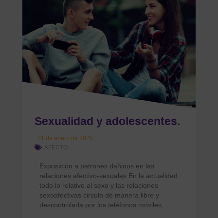
Sexualidad y adolescentes.
21 de enero de 2025
AFECTO
Exposición a patrones dañinos en las
relaciones afectivo-sexuales En la actualidad
todo lo relativo al sexo y las relaciones
sexoafectivas circula de manera libre y
descontrolada por los teléfonos móviles,