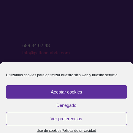
689 34 07 48
info@paifcantabria.com
Escríbenos
Utilizamos cookies para optimizar nuestro sitio web y nuestro servicio.
Aceptar cookies
Denegado
Aviso legal
–
Política de Privacidad
–
Cookies
-©PLAYMOBIL/geobra Brandstätter
Ver preferencias
Stiftung & Co.KG
Uso de cookies
Política de privacidad