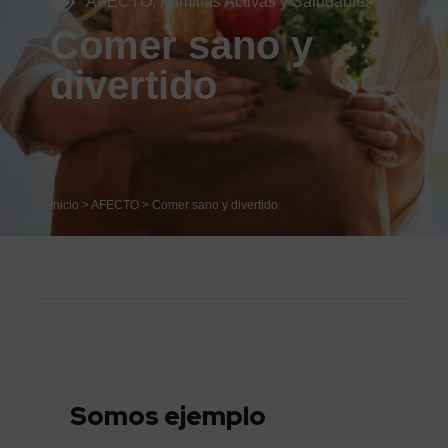
AFECTO
,
Familias Activas y Saludables
Comer sano y
divertido
Inicio
>
AFECTO
>
Comer sano y divertido
Somos ejemplo