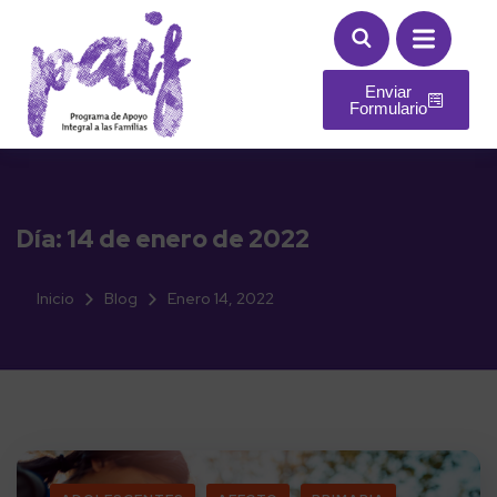
Enviar
Formulario
Día:
14 de enero de 2022
Inicio
Blog
Enero 14, 2022